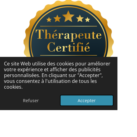
b
a
e
o
g
d
o
r
I
k
a
n
m
Ce site Web utilise des cookies pour améliorer
votre expérience et afficher des publicités
personnalisées. En cliquant sur "Accepter",
vous consentez à l'utilisation de tous les
cookies.
© 2024 - 2026 Coach Pleine Santé
Refuser
Accepter
Propulsé par
Webador