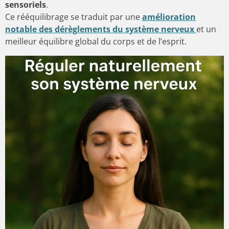
sensoriels
.
Ce rééquilibrage se traduit par une
amélioration
notable des dérèglements du système nerveux
et un
meilleur équilibre global du corps et de l’esprit.