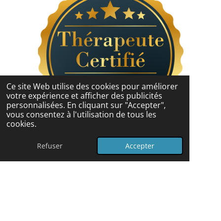
o
g
d
o
r
I
k
a
n
m
Ce site Web utilise des cookies pour améliorer
votre expérience et afficher des publicités
personnalisées. En cliquant sur "Accepter",
vous consentez à l'utilisation de tous les
cookies.
© 2024 - 2026 Coach Pleine Santé
Refuser
Accepter
Propulsé par
Webador