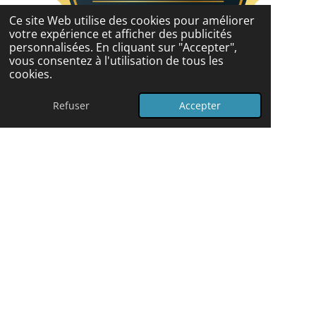
Ce site Web utilise des cookies pour améliorer
votre expérience et afficher des publicités
personnalisées. En cliquant sur "Accepter",
vous consentez à l'utilisation de tous les
cookies.
© 2024 - 2026 Coach Pleine Santé
Refuser
Accepter
Propulsé par
Webador