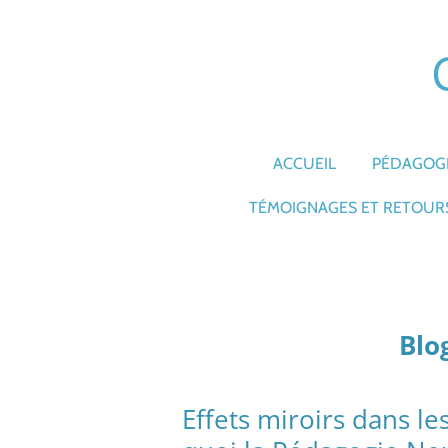
Passer
au
contenu
principal
ACCUEIL
PÉDAGOGI
TÉMOIGNAGES ET RETOURS
Blo
Effets miroirs dans le