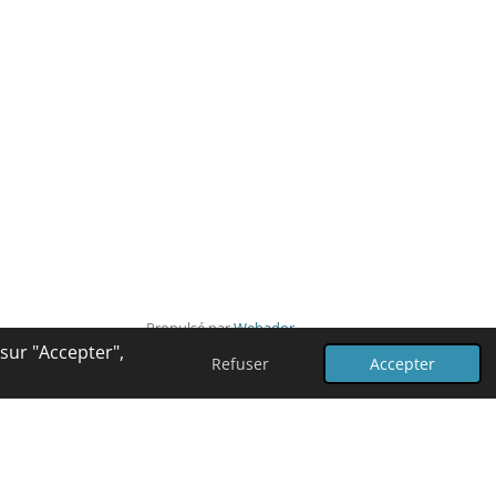
Propulsé par
Webador
 sur "Accepter",
Refuser
Accepter