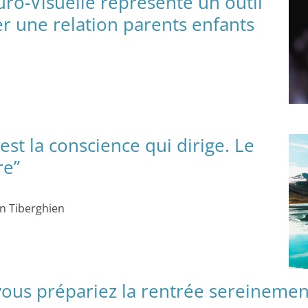
ro-Visuelle représente un outil
er une relation parents enfants
est la conscience qui dirige. Le
re”
an Tiberghien
i vous prépariez la rentrée sereinemen