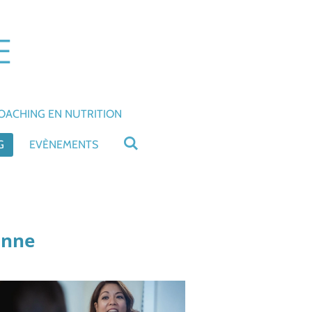
E
OACHING EN NUTRITION
G
EVÈNEMENTS
onne