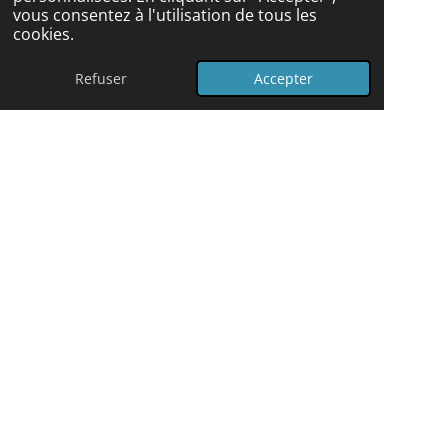
vous consentez à l'utilisation de tous les
cookies.
© 2024 - 2026 Coach Pleine Santé
Refuser
Accepter
Propulsé par
Webador