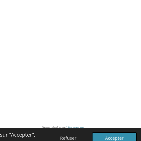
Propulsé par
Webador
 sur "Accepter",
Refuser
Accepter