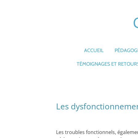
Passer
au
contenu
principal
ACCUEIL
PÉDAGOGI
TÉMOIGNAGES ET RETOURS
Les dysfonctionneme
Les troubles fonctionnels, égaleme